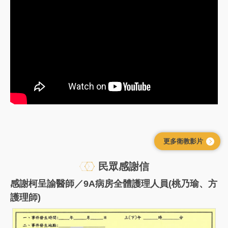
片：
【人
工
心
臟
節
律
器】
鄭
朝
允
更多衛教影片
醫
師
民眾感謝信
感謝柯呈諭醫師／9A病房全體護理人員(桃乃瑜、方
護理師)