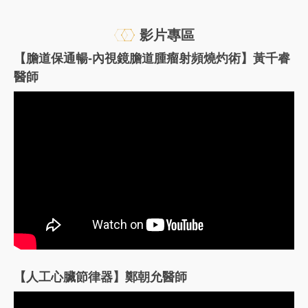
影片專區
【膽道保通暢-內視鏡膽道腫瘤射頻燒灼術】黃千睿
醫師
【人工心臟節律器】鄭朝允醫師
影