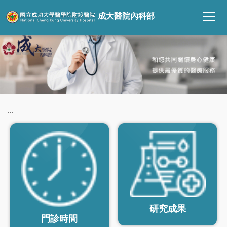
跳
成大醫院內科部
到
主
要
內
容
區
:::
研究成果
門診時間